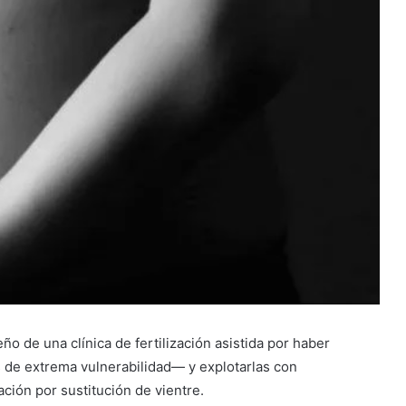
o de una clínica de fertilización asistida por haber
 de extrema vulnerabilidad— y explotarlas con
ción por sustitución de vientre.