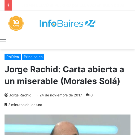
Los ALQUILERES en CABA AUMENTARON 1,6% en JULIO: 17,5% en 2026
Menú
Política
Principales
Jorge Rachid: Carta abierta a
un miserable (Morales Solá)
Jorge Rachid
24 de noviembre de 2017
0
2 minutos de lectura