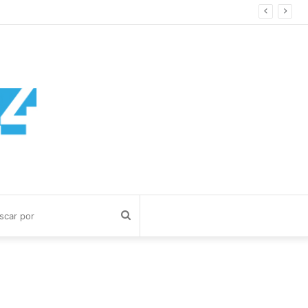
cía Cuerva
Buscar
por