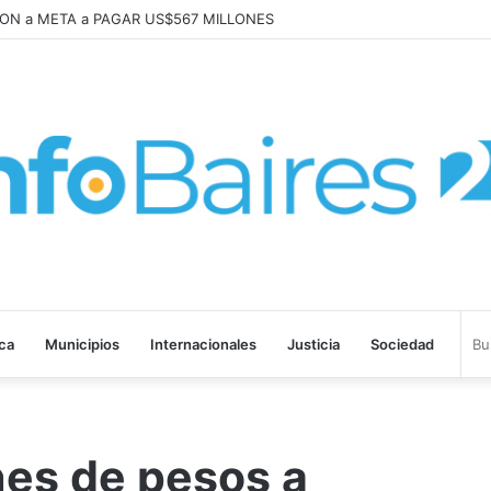
rabajo «tenemos que aprender a dialogar y a tratarnos bien» Mons. Gar
ica
Municipios
Internacionales
Justicia
Sociedad
nes de pesos a