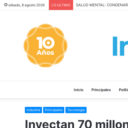
San Cayetano: Paz, Pan y T
sábado, 8 agosto 2026
LO ULTIMO
Inicio
Principales
Polít
Industria
Principales
Tecnología
Inyectan 70 millo