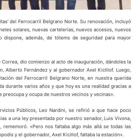
itas’ del Ferrocarril Belgrano Norte. Su renovación, incluyó
neles solares, nuevas cartelerías, nuevos accesos, nuevos
cio dispone, además, de tótems de seguridad para mayor
e Correa, dio comienzo al acto de inauguración, dándoles la
ón, Alberto Fernández y al gobernador Axel Kiclilof. Luego,
ación del Ferrocarril Belgrano Norte, en nuestra querida
a durante varios años y que hoy es una realidad gracias a
 preocupa y ocupa de nuestros vecinos y vecinas».
rvicios Públicos, Leo Nardini, se refirió a que hace poco
cias a una ley presentada por nuestro senador, Luis Vivona,
, rememoró. «Pero nos faltaba algo más allá se todas las
dis y el gobernador, Axel Kicillof, faltaba la estación».