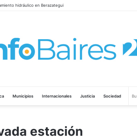
la Provincia lanzó un asistente virtual para consultar infracciones en s
ica
Municipios
Internacionales
Justicia
Sociedad
vada estación