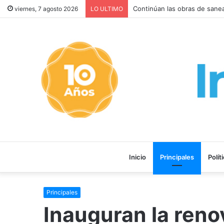
Con solo el DNI o la patente 
viernes, 7 agosto 2026
LO ULTIMO
Inicio
Principales
Polít
Principales
Inauguran la reno