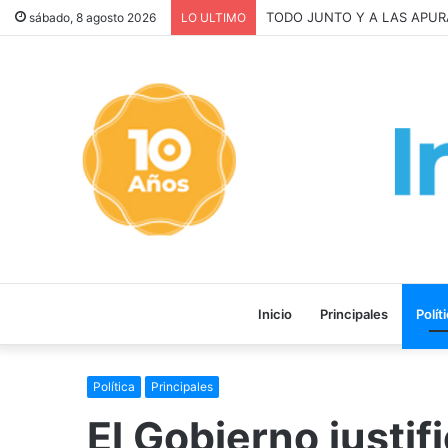
La INFLACIÓN de CABA se D
sábado, 8 agosto 2026
LO ULTIMO
Inicio
Principales
Polít
Política
Principales
El Gobierno justif