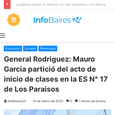
La Iglesia rompe el silencio en San Cayetano: «La libertad económica no puede ser absoluta»
Menú
Educación
Locales
Municipios
General Rodriguez: Mauro
Garcia partició del acto de
inicio de clases en la ES N° 17
de Los Paraisos
InfoBaires24
16 de marzo de 2023
0
1 minuto de lectura