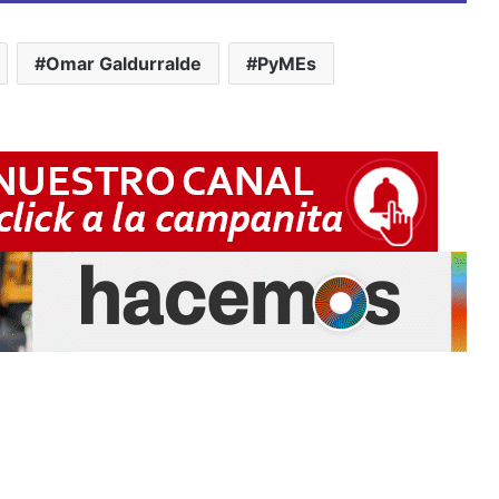
Omar Galdurralde
PyMEs