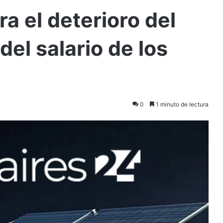
a el deterioro del
del salario de los
0
1 minuto de lectura