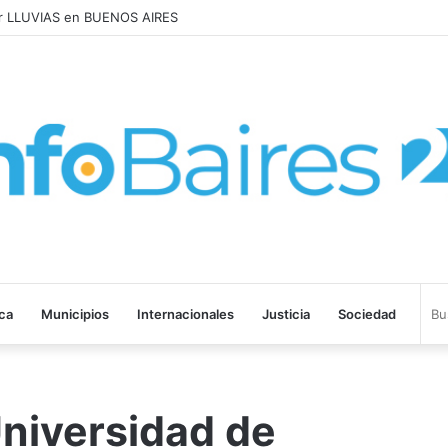
r LLUVIAS en BUENOS AIRES
ica
Municipios
Internacionales
Justicia
Sociedad
Universidad de