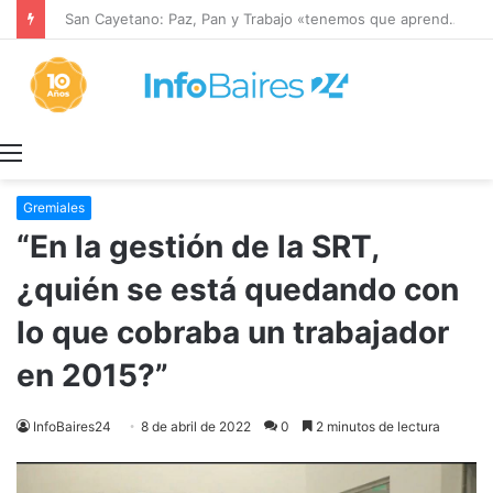
San Cayetano: Paz, Pan y Trabajo «tenemos que aprender a dialogar y a tratarnos bien» Mons. García Cuerva
Menú
Gremiales
“En la gestión de la SRT,
¿quién se está quedando con
lo que cobraba un trabajador
en 2015?”
InfoBaires24
8 de abril de 2022
0
2 minutos de lectura