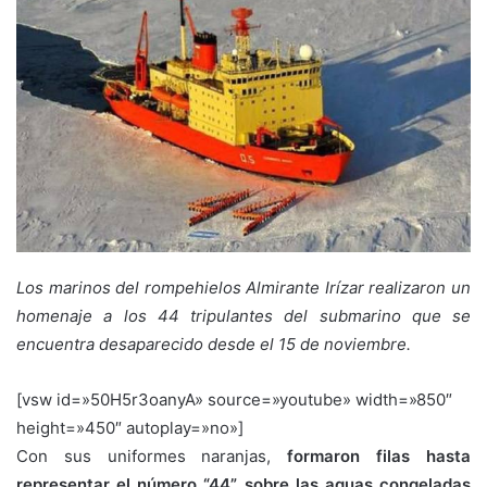
Los marinos del rompehielos Almirante Irízar realizaron un
homenaje a los 44 tripulantes del submarino que se
encuentra desaparecido desde el 15 de noviembre.
[vsw id=»50H5r3oanyA» source=»youtube» width=»850″
height=»450″ autoplay=»no»]
Con sus uniformes naranjas,
formaron filas hasta
representar el número “44” sobre las aguas
congeladas