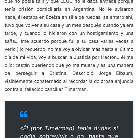
que no podía salir y que EEUU no le daba entrada porque
tenía prisión domiciliaria en Argentina. No le avisaron
nada, él estaba en Ezeiza en silla de ruedas, se enteró ahí,
tuvo que volver a su casa y un mes después cuando ya era
tarde, y cuando lo hicieron con un hostigamiento y una
saña… (me acuerdo porque fui a su casa varias veces a
verlo ) lo recuerdo, no me voy a olvidar más hasta el último
día de mi vida, voy a buscar la Justicia por Héctor… él me
dijo: «están queriendo que yo me muera y es una manera
de perseguir a Cristina. Describió Jorge Elbaum,
visiblemente consternado al recordar la dolorosa enjundia
contra el fallecido canciller Timerman.
«Él (por Timerman) tenía dudas si
podía sobrevivir o no, hasta que