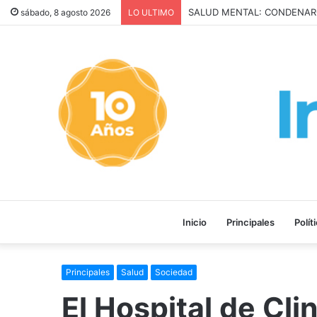
San Cayetano: Paz, Pan y Tra
sábado, 8 agosto 2026
LO ULTIMO
Inicio
Principales
Polít
Principales
Salud
Sociedad
El Hospital de Clin