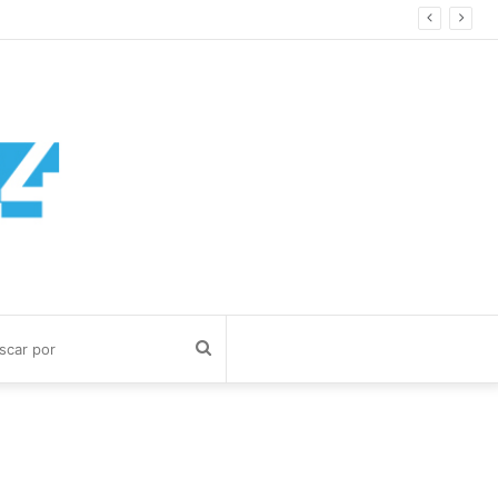
a Cuerva
Buscar
por