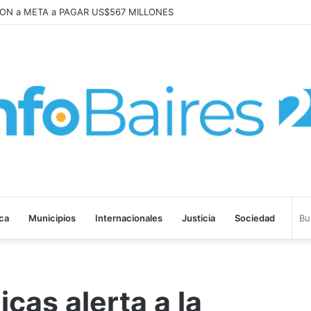
bajo «tenemos que aprender a dialogar y a tratarnos bien» Mons. Garcí
ica
Municipios
Internacionales
Justicia
Sociedad
icas alerta a la