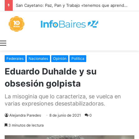
San Cayetano: Paz, Pan y Trabajo «tenemos que aprender a dialogar y a tratarnos bien» Mons. García Cuerva
Menú
Federales
Nacionales
Opinión
Política
Eduardo Duhalde y su
obsesión golpista
La misoginia que lo caracteriza, se vuelca en
varias expresiones desestabilizadoras.
Alejandra Paredes
8 de junio de 2021
0
3 minutos de lectura