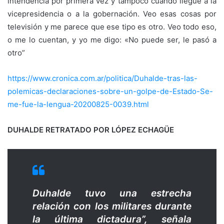
intendencia por primera vez y tampoco cuando llegué a la
vicepresidencia o a la gobernación. Veo esas cosas por
televisión y me parece que ese tipo es otro. Veo todo eso,
o me lo cuentan, y yo me digo: «No puede ser, le pasó a
otro”
https://www.cronica.com.ar/politica/Duhalde-tras-las-
polemicas-declaraciones-sobre-un-golpe-de-Estado-Se-
me-fue-la-lengua-20200825-0039.html
DUHALDE RETRATADO POR LÓPEZ ECHAGÜE
Duhalde tuvo una estrecha
relación con los militares durante
la última dictadura”, señala