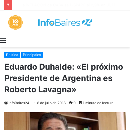
La INFLACIÓN de CABA se DISPARÓ al 2,9% en JULIO: 19,4% en 2026
Menú
Política
Principales
Eduardo Duhalde: «El próximo
Presidente de Argentina es
Roberto Lavagna»
InfoBaires24
8 de julio de 2018
0
1 minuto de lectura