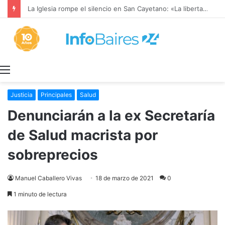
La Iglesia rompe el silencio en San Cayetano: «La libertad económica no puede ser absoluta»
Menú
Justicia
Principales
Salud
Denunciarán a la ex Secretaría
de Salud macrista por
sobreprecios
Manuel Caballero Vivas
18 de marzo de 2021
0
1 minuto de lectura