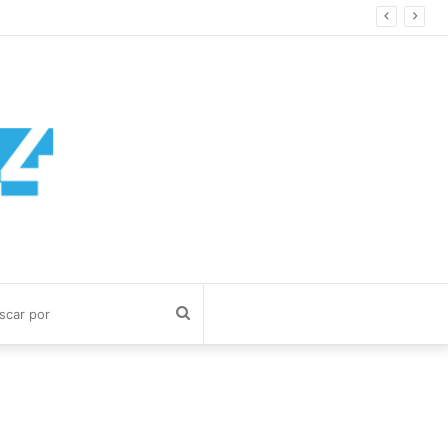
ía Cuerva
Buscar
por