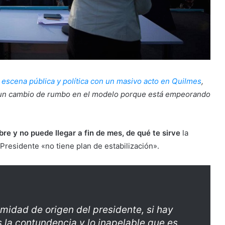
a escena pública y política con un masivo acto en Quilmes
,
mó un cambio de rumbo en el modelo porque está empeorando
e y no puede llegar a fin de mes, de qué te sirve
la
l Presidente «no tiene plan de estabilización».
midad de origen del presidente, si hay
 la contundencia y lo inapelable que es