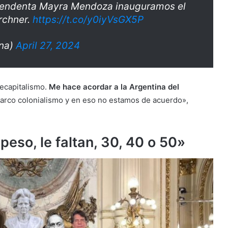
intendenta Mayra Mendoza inauguramos el
rchner.
https://t.co/y0iyVsGX5P
ina)
April 27, 2024
recapitalismo.
Me hace acordar a la Argentina del
narco colonialismo y en eso no estamos de acuerdo»,
 peso, le faltan, 30, 40 o 50»