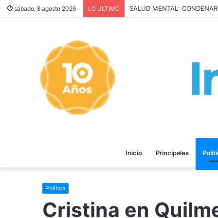
San Cayetano: Paz, Pan y Tr
sábado, 8 agosto 2026
LO ULTIMO
Inicio
Principales
Polít
Política
Cristina en Quilm