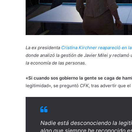
La ex presidenta
Cristina Kirchner reapareció en l
donde analizó la gestión de Javier Milei y recla
la economía de las personas.
«Si cuando sos gobierno la gente se caga de hambr
legitimidad», se preguntó
CFK
, tras advertir que e
Nadie está desconociendo la legiti
algo que siempre he reconocido es