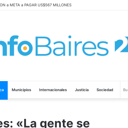
abajo «tenemos que aprender a dialogar y a tratarnos bien» Mons. Garc
ica
Municipios
Internacionales
Justicia
Sociedad
es: «La gente se