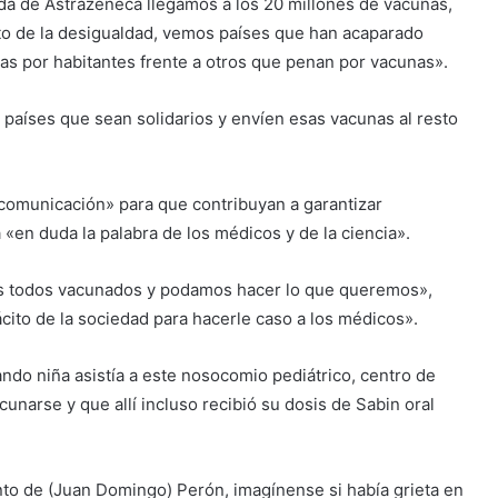
ada de Astrazeneca llegamos a los 20 millones de vacunas,
to de la desigualdad, vemos países que han acaparado
as por habitantes frente a otros que penan por vacunas».
países que sean solidarios y envíen esas vacunas al resto
 comunicación» para que contribuyan a garantizar
 «en duda la palabra de los médicos y de la ciencia».
s todos vacunados y podamos hacer lo que queremos»,
cito de la sociedad para hacerle caso a los médicos».
ndo niña asistía a este nosocomio pediátrico, centro de
cunarse y que allí incluso recibió su dosis de Sabin oral
to de (Juan Domingo) Perón, imagínense si había grieta en