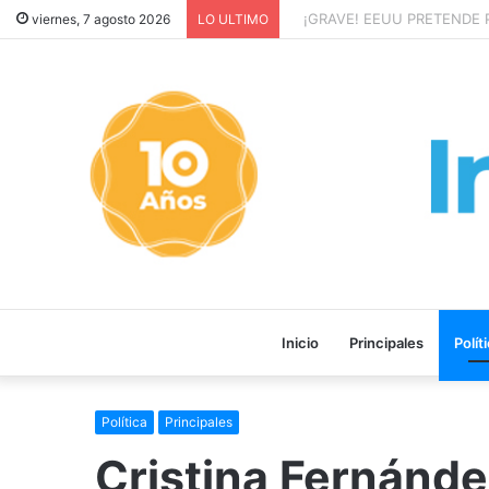
¡GRAVE! EEUU PRETENDE P
viernes, 7 agosto 2026
LO ULTIMO
Inicio
Principales
Polít
Política
Principales
Cristina Fernández