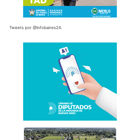
Tweets por @Infobaires24.