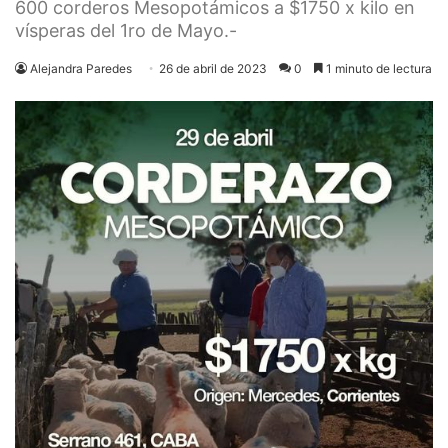
600 corderos Mesopotámicos a $1750 x kilo en
vísperas del 1ro de Mayo.-
Alejandra Paredes
26 de abril de 2023
0
1 minuto de lectura