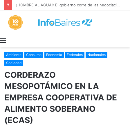
¡HOMBRE AL AGUA!: El gobierno corre de las negociaciones a Sturzenegger con los prácticos marítimos
Menú
Ambiente
Consumo
Economía
Federales
Nacionales
Sociedad
CORDERAZO
MESOPOTÁMICO EN LA
EMPRESA COOPERATIVA DE
ALIMENTO SOBERANO
(ECAS)