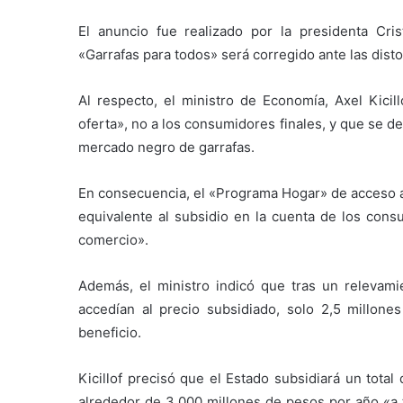
El anuncio fue realizado por la presidenta Cri
«Garrafas para todos» será corregido ante las dist
Al respecto, el ministro de Economía, Axel Kicil
oferta», no a los consumidores finales, y que se d
mercado negro de garrafas.
En consecuencia, el «Programa Hogar» de acceso a 
equivalente al subsidio en la cuenta de los cons
comercio».
Además, el ministro indicó que tras un relevam
accedían al precio subsidiado, solo 2,5 millone
beneficio.
Kicillof precisó que el Estado subsidiará un tot
alrededor de 3.000 millones de pesos por año «a t