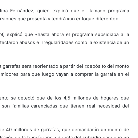
stina Fernández, quien explicó que el llamado programa
orsiones que presenta y tendrá «un enfoque diferente».
lof, explicó que «hasta ahora el programa subsidiaba a la
etectaron abusos e irregularidades como la existencia de un
garrafas sera reorientado a partir del «depósito del monto
umidores para que luego vayan a comprar la garrafa en el
iento se detectó que de los 4,5 millones de hogares que
s son familias carenciadas que tienen real necesidad del
al de 40 millones de garrafas, que demandarán un monto de
ravés de la transferencia directa del subsidio para que no