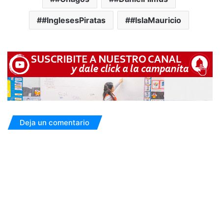
#InglesesPiratas
#IslaMauricio
Deja un comentario