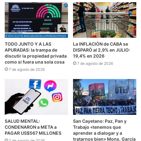
TODO JUNTO Y A LAS
La INFLACIÓN de CABA se
APURADAS: la trampa de
DISPARÓ al 2,9% en JULIO:
discutir la propiedad privada
19,4% en 2026
como si fuera una sola cosa
7 de agosto de 2026
7 de agosto de 2026
SALUD MENTAL:
San Cayetano: Paz, Pan y
CONDENARON a META a
Trabajo «tenemos que
PAGAR US$567 MILLONES
aprender a dialogar y a
tratarnos bien» Mons. García
7 de agosto de 2026