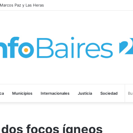
laboral y defendió los derechos de los trabajadores
ica
Municipios
Internacionales
Justicia
Sociedad
dos focos ígneos