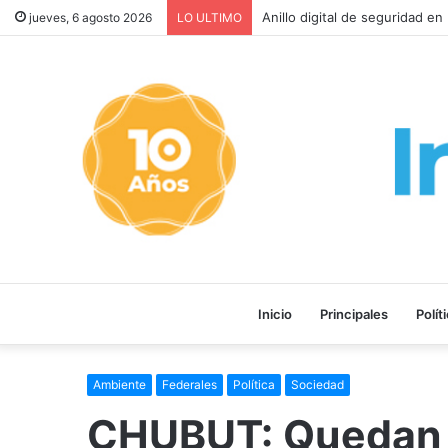
Provincia rechazó la reforma 
jueves, 6 agosto 2026
LO ULTIMO
Inicio
Principales
Polít
Ambiente
Federales
Política
Sociedad
CHUBUT: Quedan 