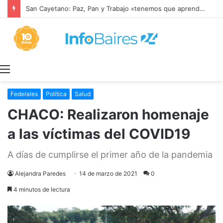
San Cayetano: Paz, Pan y Trabajo «tenemos que aprender a dialogar y a tratarnos bien» Mons. García Cuerva
Menú
Federales
Política
Salud
CHACO: Realizaron homenaje
a las víctimas del COVID19
A días de cumplirse el primer año de la pandemia
Alejandra Paredes
14 de marzo de 2021
0
4 minutos de lectura