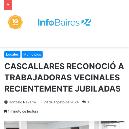
Continúan las obras de saneamiento hidráulico en Berazategui
Menú
Locales
Municipios
CASCALLARES RECONOCIÓ A
TRABAJADORAS VECINALES
RECIENTEMENTE JUBILADAS
Gonzalo Navarro
28 de agosto de 2024
0
1 minuto de lectura