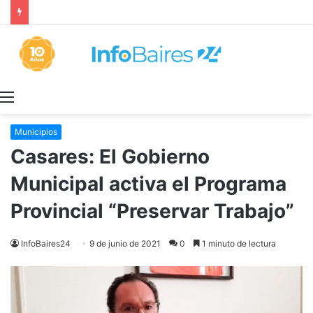
TODO JUNTO Y A LAS APURADAS: la trampa de discutir la propiedad privada como si fuera una sola cosa
Menú
Municipios
Casares: El Gobierno
Municipal activa el Programa
Provincial “Preservar Trabajo”
InfoBaires24
9 de junio de 2021
0
1 minuto de lectura