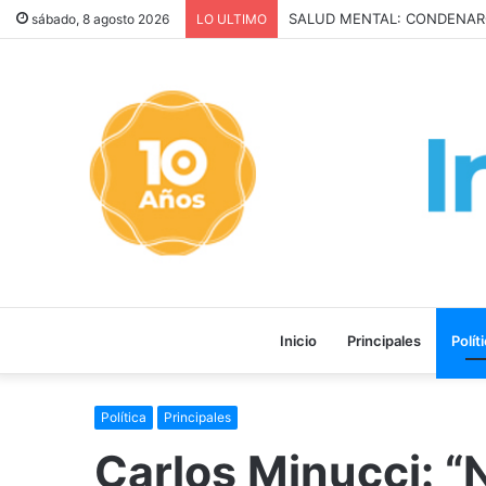
San Cayetano: Paz, Pan y Tr
sábado, 8 agosto 2026
LO ULTIMO
Inicio
Principales
Polít
Política
Principales
Carlos Minucci: “