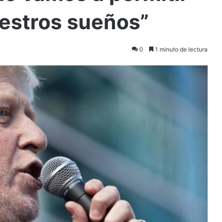
uestros sueños”
0
1 minuto de lectura