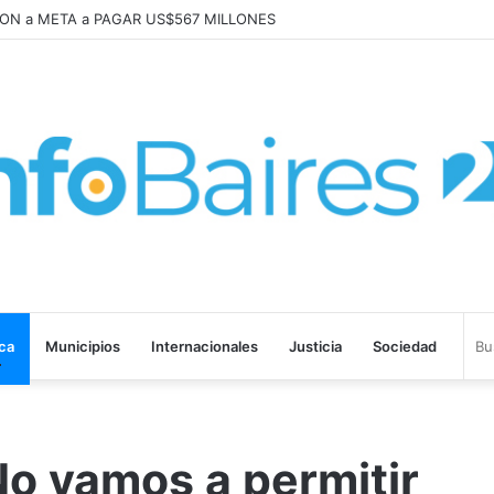
abajo «tenemos que aprender a dialogar y a tratarnos bien» Mons. Garc
ica
Municipios
Internacionales
Justicia
Sociedad
No vamos a permitir