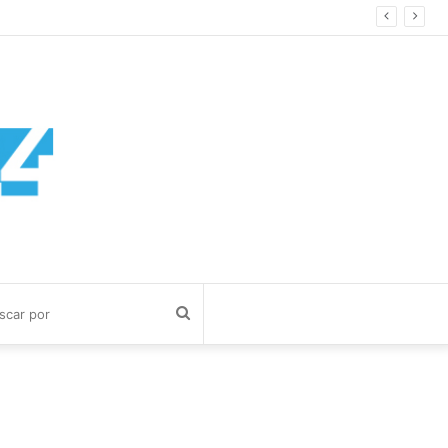
ía Cuerva
Buscar
por