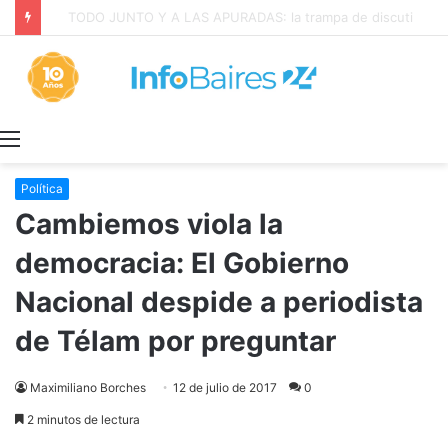
La INFLACIÓN de CABA se DISPARÓ al 2,9% en JULIO: 19,4% en 2026
Menú
Política
Cambiemos viola la
democracia: El Gobierno
Nacional despide a periodista
de Télam por preguntar
Maximiliano Borches
12 de julio de 2017
0
2 minutos de lectura