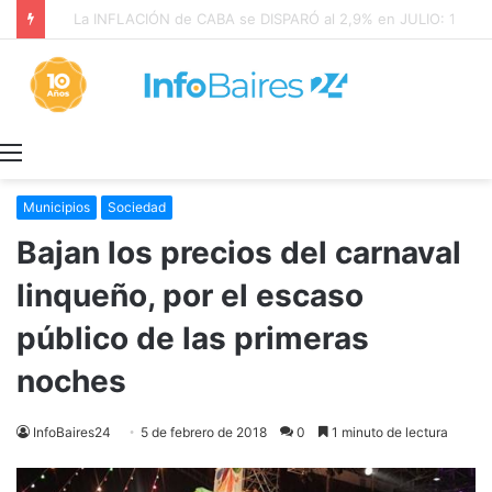
SALUD MENTAL: CONDENARON a META a PAGAR US$567 MILLONES
Menú
Municipios
Sociedad
Bajan los precios del carnaval
linqueño, por el escaso
público de las primeras
noches
InfoBaires24
5 de febrero de 2018
0
1 minuto de lectura