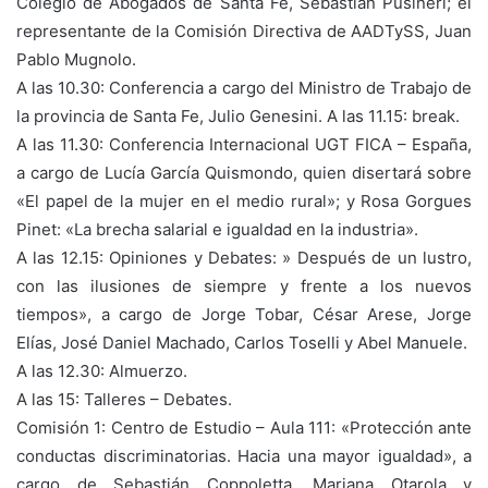
Colegio de Abogados de Santa Fe, Sebastián Pusineri; el
representante de la Comisión Directiva de AADTySS, Juan
Pablo Mugnolo.
A las 10.30: Conferencia a cargo del Ministro de Trabajo de
la provincia de Santa Fe, Julio Genesini. A las 11.15: break.
A las 11.30: Conferencia Internacional UGT FICA – España,
a cargo de Lucía García Quismondo, quien disertará sobre
«El papel de la mujer en el medio rural»; y Rosa Gorgues
Pinet: «La brecha salarial e igualdad en la industria».
A las 12.15: Opiniones y Debates: » Después de un lustro,
con las ilusiones de siempre y frente a los nuevos
tiempos», a cargo de Jorge Tobar, César Arese, Jorge
Elías, José Daniel Machado, Carlos Toselli y Abel Manuele.
A las 12.30: Almuerzo.
A las 15: Talleres – Debates.
Comisión 1: Centro de Estudio – Aula 111: «Protección ante
conductas discriminatorias. Hacia una mayor igualdad», a
cargo de Sebastián Coppoletta, Mariana Otarola y