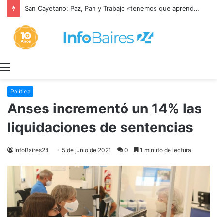
San Cayetano: Paz, Pan y Trabajo «tenemos que aprender a dialogar y a tratarnos bien» Mons. García Cuerva
Menú
Política
Anses incrementó un 14% las
liquidaciones de sentencias
InfoBaires24
5 de junio de 2021
0
1 minuto de lectura