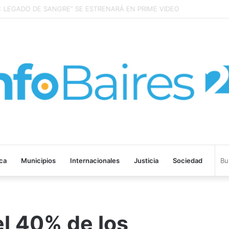
LEGADO DE SANGRE” SE ESTRENARÁ EN PRIME VIDEO
ica
Municipios
Internacionales
Justicia
Sociedad
l 40% de los