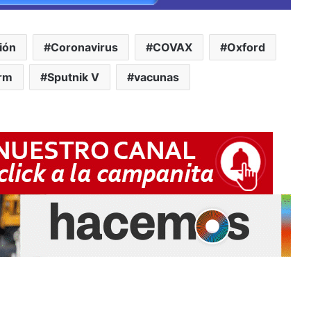
ión
Coronavirus
COVAX
Oxford
rm
Sputnik V
vacunas