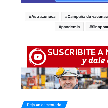
Astrazeneca
Campaña de vacunac
pandemia
Sinopha
Deja un comentario