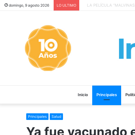
LA PELÍCULA “MALVINAS: 
domingo, 9 agosto 2026
LO ULTIMO
Inicio
Principales
Polít
Principales
Salud
Ya fue vacunado e