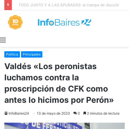
TODO JUNTO Y A LAS APURADAS: la trampa de discutir la propiedad privada como si fuera una sola cosa
Menú
Política
Principales
Valdés «Los peronistas
luchamos contra la
proscripción de CFK como
antes lo hicimos por Perón»
InfoBaires24
13 de mayo de 2023
0
2 minutos de lectura