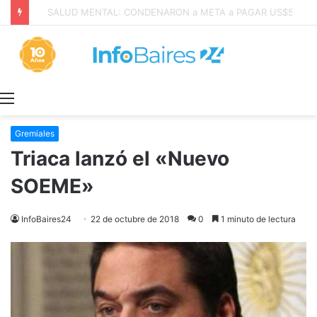
San Cayetano: Paz, Pan y Trabajo «tenemos que aprender a dialogar y a tratarnos bien» Mons. García Cuerva
Menú
Gremiales
Triaca lanzó el «Nuevo
SOEME»
InfoBaires24
22 de octubre de 2018
0
1 minuto de lectura