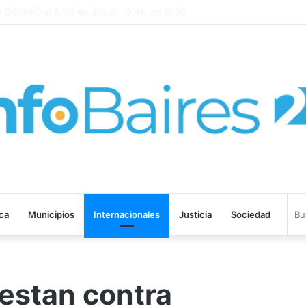
SPARÓ al 2,9% en JULIO: 19,4% en 2026
ica
Municipios
Internacionales
Justicia
Sociedad
estan contra