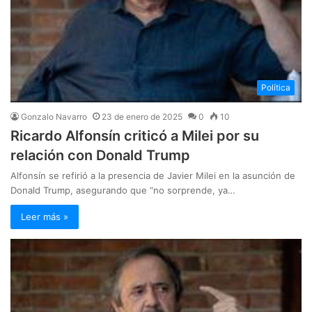
Política
Gonzalo Navarro
23 de enero de 2025
0
10
Ricardo Alfonsín criticó a Milei por su
relación con Donald Trump
Alfonsín se refirió a la presencia de Javier Milei en la asunción de
Donald Trump, asegurando que “no sorprende, ya…
Leer más »