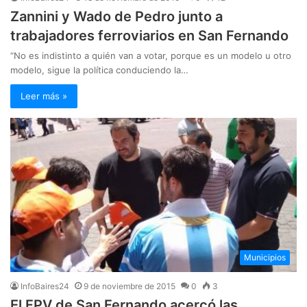
Zannini​ y Wado de Pedro junto a
trabajadores ferroviarios en San Fernando
“No es indistinto a quién van a votar, porque es un modelo u otro
modelo, sigue la política conduciendo la…
Leer más »
Municipios
InfoBaires24
9 de noviembre de 2015
0
3
El FPV de San Fernando acercó las