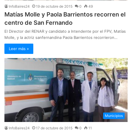
InfoBaires24
19 de octubre de 2015
0
49
Matías Molle y Paola Barrientos recorren el
centro de San Fernando
El Director del RENAR y candidato a Intendente por el FPV, Matías
Molle, y la actriz sanfernandina Paola Barrientos recorrieron…
Leer más »
Municipios
InfoBaires24
17 de octubre de 2015
0
11