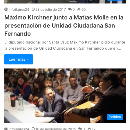
InfoBaires24
28 de julio de 2017
0
60
Màximo Kirchner junto a Matìas Molle en la
presentaciòn de Unidad Ciudadana San
Fernando
El diputado nacional por Santa Cruz Máximo Kirchner pidió durante
la presentación de Unidad Ciudadana en San Fernando que en…
Leer más »
Política
InfoBaires24
18 de noviembre de 2015
0
12