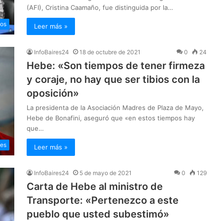
(AFI), Cristina Caamaño, fue distinguida por la…
os
Leer más »
InfoBaires24
18 de octubre de 2021
0
24
Hebe: «Son tiempos de tener firmeza
y coraje, no hay que ser tibios con la
oposición»
La presidenta de la Asociación Madres de Plaza de Mayo,
Hebe de Bonafini, aseguró que «en estos tiempos hay
que…
les
Leer más »
InfoBaires24
5 de mayo de 2021
0
129
Carta de Hebe al ministro de
Transporte: «Pertenezco a este
pueblo que usted subestimó»