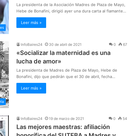
La presidenta de la Asociación Madres de Plaza de Mayo,
Hebe de Bonafini, dirigió ayer una dura carta al flamante…
Leer más »
les
InfoBaires24
30 de abril de 2021
0
67
«Socializar la maternidad es una
lucha de amor»
La presidenta de Madres de Plaza de Mayo, Hebe de
Bonafini, dijo que pedirán que el 30 de abril, fecha…
Leer más »
ría
InfoBaires24
19 de marzo de 2021
0
54
Las mejores maestras: afiliación
honorífica del SUTEBA a Madres y