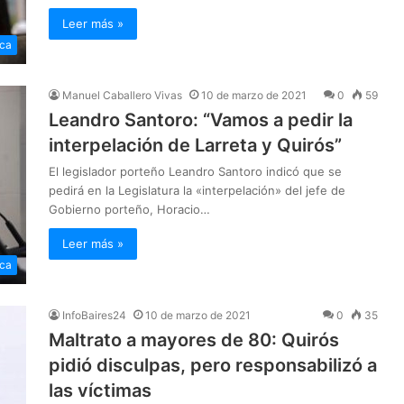
Leer más »
ica
Manuel Caballero Vivas
10 de marzo de 2021
0
59
Leandro Santoro: “Vamos a pedir la
interpelación de Larreta y Quirós”
El legislador porteño Leandro Santoro indicó que se
pedirá en la Legislatura la «interpelación» del jefe de
Gobierno porteño, Horacio…
Leer más »
ica
InfoBaires24
10 de marzo de 2021
0
35
Maltrato a mayores de 80: Quirós
pidió disculpas, pero responsabilizó a
las víctimas