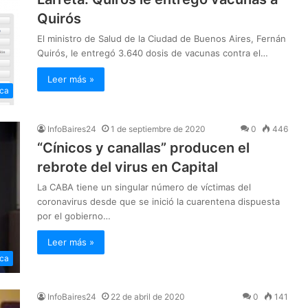
Quirós
El ministro de Salud de la Ciudad de Buenos Aires, Fernán
Quirós, le entregó 3.640 dosis de vacunas contra el…
Leer más »
ica
InfoBaires24
1 de septiembre de 2020
0
446
“Cínicos y canallas” producen el
rebrote del virus en Capital
La CABA tiene un singular número de víctimas del
coronavirus desde que se inició la cuarentena dispuesta
por el gobierno…
Leer más »
ica
InfoBaires24
22 de abril de 2020
0
141