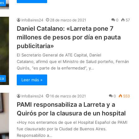
les
InfoBaires24
28 de marzo de 2021
0
57
Daniel Catalano: «Larreta pone 7
millones de pesos por día en pauta
publicitaria»
El Secretario General de ATE Capital, Daniel
Catalano, afirmó que el Ministro de Salud porteño, Fernán
Quirós, “es parte de la enfermedad”, y…
ica
Leer más »
InfoBaires24
16 de marzo de 2021
0
553
PAMI responsabiliza a Larreta y a
Quirós por la clausura de un hospital
«Hoy nos enteramos de que el Hospital Español de PAMI
fue clausurado por la Ciudad de Buenos Aires.
Responsabilizo a…