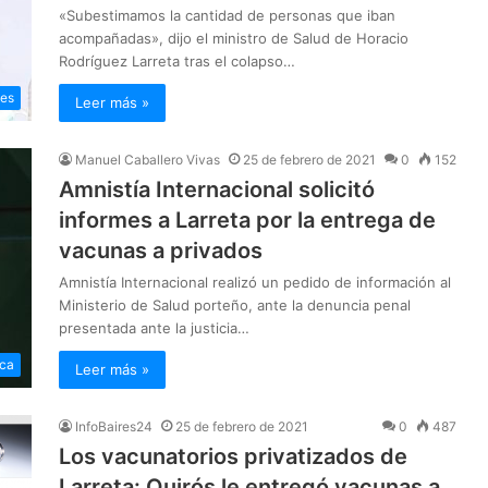
«Subestimamos la cantidad de personas que iban
acompañadas», dijo el ministro de Salud de Horacio
Rodríguez Larreta tras el colapso…
les
Leer más »
Manuel Caballero Vivas
25 de febrero de 2021
0
152
Amnistía Internacional solicitó
informes a Larreta por la entrega de
vacunas a privados
Amnistía Internacional realizó un pedido de información al
Ministerio de Salud porteño, ante la denuncia penal
presentada ante la justicia…
ica
Leer más »
InfoBaires24
25 de febrero de 2021
0
487
Los vacunatorios privatizados de
Larreta: Quirós le entregó vacunas a