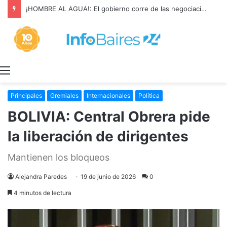
¡HOMBRE AL AGUA!: El gobierno corre de las negociaciones a Sturzenegger con los prácticos marítimos
Menú
Principales
Gremiales
Internacionales
Política
BOLIVIA: Central Obrera pide
la liberación de dirigentes
Mantienen los bloqueos
Alejandra Paredes
19 de junio de 2026
0
4 minutos de lectura