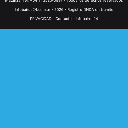
Matanza, Tel: +54 11 3530-0997 - Todos los derechos reservados
Infobaires24.com.ar - 2026 - Registro DNDA en trámite
PRIVACIDAD
Contacto
Infobaires24