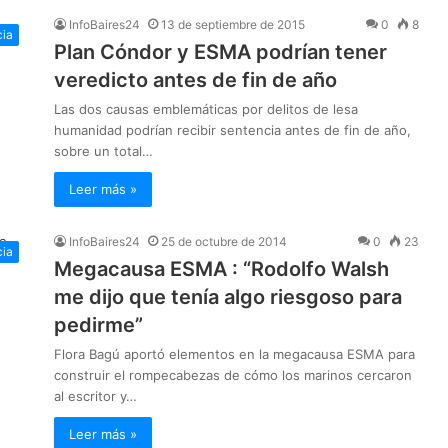
InfoBaires24
13 de septiembre de 2015
0
8
cia
Plan Cóndor y ESMA podrían tener
veredicto antes de fin de año
Las dos causas emblemáticas por delitos de lesa
humanidad podrían recibir sentencia antes de fin de año,
sobre un total…
Leer más »
InfoBaires24
25 de octubre de 2014
0
23
cia
Megacausa ESMA : “Rodolfo Walsh
me dijo que tenía algo riesgoso para
pedirme”
Flora Bagú aportó elementos en la megacausa ESMA para
construir el rompecabezas de cómo los marinos cercaron
al escritor y…
Leer más »