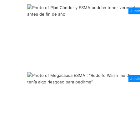
Justi
Justi