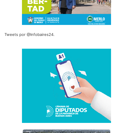
Tweets por @Infobaires24.