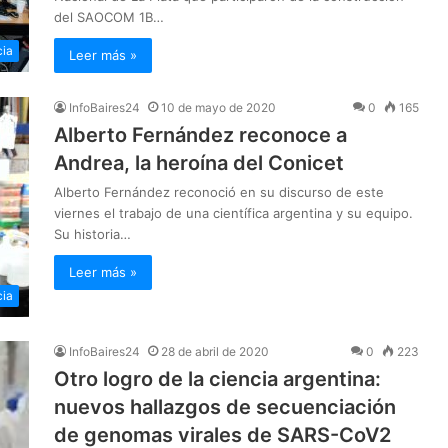
del SAOCOM 1B…
cia
Leer más »
InfoBaires24
10 de mayo de 2020
0
165
Alberto Fernández reconoce a
Andrea, la heroína del Conicet
Alberto Fernández reconoció en su discurso de este
viernes el trabajo de una científica argentina y su equipo.
Su historia…
Leer más »
cia
InfoBaires24
28 de abril de 2020
0
223
Otro logro de la ciencia argentina:
nuevos hallazgos de secuenciación
de genomas virales de SARS-CoV2