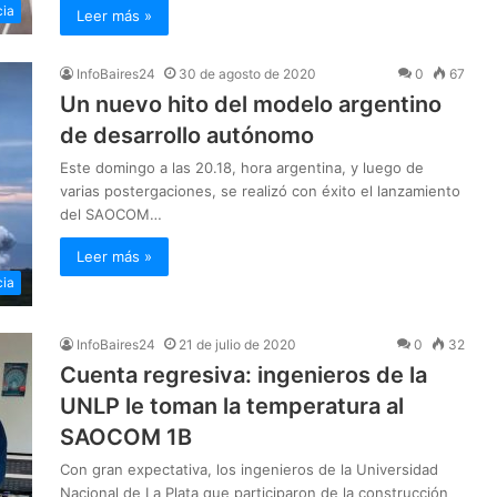
cia
Leer más »
InfoBaires24
30 de agosto de 2020
0
67
Un nuevo hito del modelo argentino
de desarrollo autónomo
Este domingo a las 20.18, hora argentina, y luego de
varias postergaciones, se realizó con éxito el lanzamiento
del SAOCOM…
Leer más »
cia
InfoBaires24
21 de julio de 2020
0
32
Cuenta regresiva: ingenieros de la
UNLP le toman la temperatura al
SAOCOM 1B
Con gran expectativa, los ingenieros de la Universidad
Nacional de La Plata que participaron de la construcción