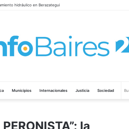
 la Provincia lanzó un asistente virtual para consultar infracciones en 
ica
Municipios
Internacionales
Justicia
Sociedad
PERONISTA”: la