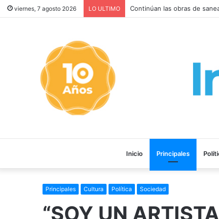
Con solo el DNI o la patente
viernes, 7 agosto 2026
LO ULTIMO
Inicio
Principales
Polít
Principales
Cultura
Política
Sociedad
“SOY UN ARTISTA 