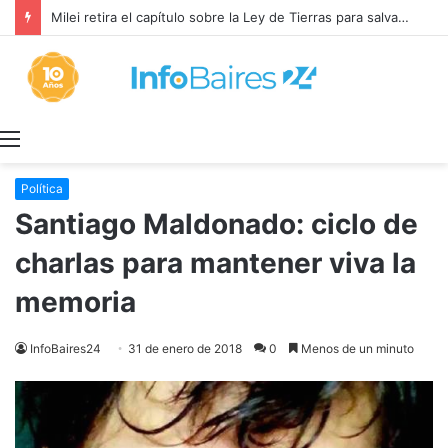
¡HOMBRE AL AGUA!: El gobierno corre de las negociaciones a Sturzenegger con los prácticos marítimos
Menú
Política
Santiago Maldonado: ciclo de
charlas para mantener viva la
memoria
InfoBaires24
31 de enero de 2018
0
Menos de un minuto