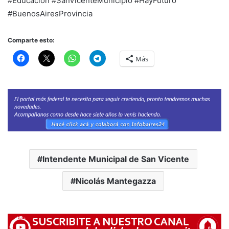
#Educacion #SanVicenteMunicipio #HayFuturo
#BuenosAiresProvincia
Comparte esto:
Más
Intendente Municipal de San Vicente
Nicolás Mantegazza