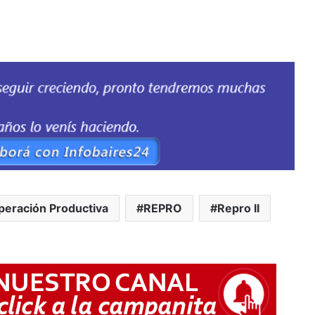
eración Productiva
REPRO
Repro II