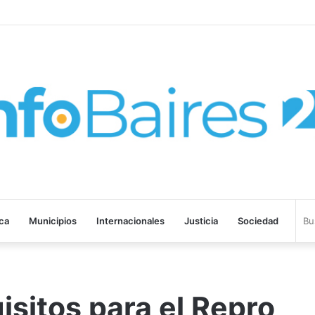
ROHIBIR ACUERDOS ENTRE CHINA Y UNA COOPERATIVA EN NEUQUÉN
ica
Municipios
Internacionales
Justicia
Sociedad
isitos para el Repro