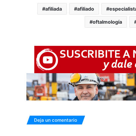
afiliada
afiliado
especialist
oftalmología
Deja un comentario