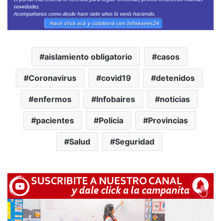
aislamiento obligatorio
casos
Coronavirus
covid19
detenidos
enfermos
Infobaires
noticias
pacientes
Policía
Provincias
Salud
Seguridad