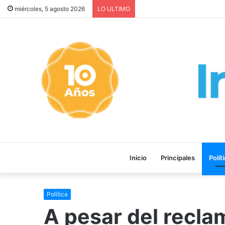
Provincia rechazó la refor
miércoles, 5 agosto 2026
LO ULTIMO
Inicio
Principales
Polít
Política
A pesar del recl