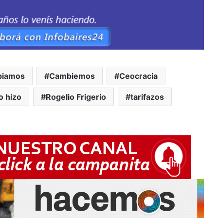
biamos
Cambiemos
Ceocracia
o hizo
Rogelio Frigerio
tarifazos