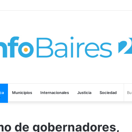
ma laboral y defendió los derechos de los trabajadores
ica
Municipios
Internacionales
Justicia
Sociedad
amo de gobernadores,