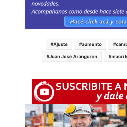
Ajuste
aumento
cam
Juan José Aranguren
macri l